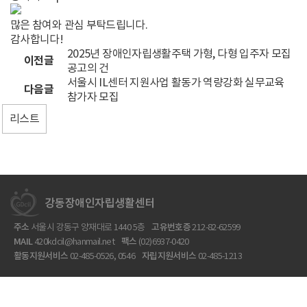
터
많은 참여와 관심 부탁드립니다.
감사합니다!
2025년 장애인자립생활주택 가형, 다형 입주자 모집
이전글
공고의 건
서울시 IL센터 지원사업 활동가 역량강화 실무교육
다음글
참가자 모집
리스트
주소
서울시 강동구 양재대로 1440 5층
고유번호증
212-82-62599
MAIL
420kdcil@hanmail.net
팩스
(02)6937-0420
활동지원서비스
02-485-0526, 0546
자립지원서비스
02-485-1213