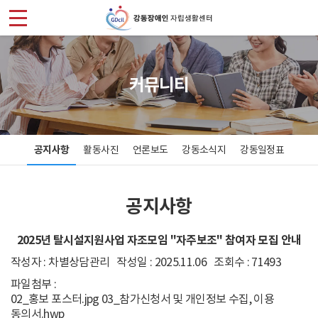
강
동
장
커뮤니티
애
인
공지사항
활동사진
언론보도
강동소식지
강동일정표
자
립
공지사항
생
2025년 탈시설지원사업 자조모임 "자주보조" 참여자 모집 안내
활
작성자 : 차별상담관리 작성일 : 2025.11.06 조회수 : 71493
파일첨부 :
센
02_홍보 포스터.jpg
03_참가신청서 및 개인정보 수집, 이용
동의서.hwp