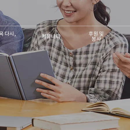
 다시,
후원 및
커뮤니티
봉사