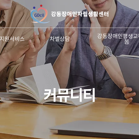
강
동
장
강동장애인평생교육
지원서비스
차별상담
봄
애
인
자
커뮤니티
립
생
활
센